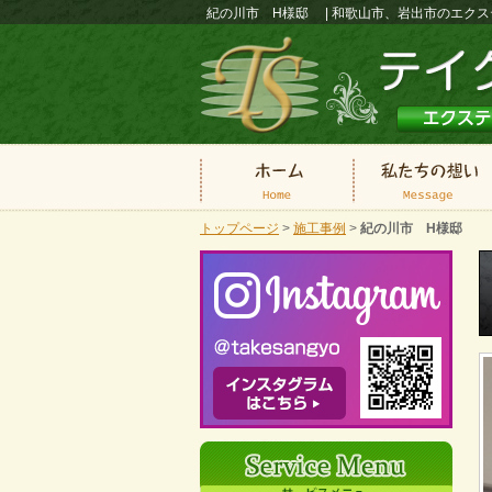
紀の川市 H様邸 | 和歌山市、岩出市のエク
トップページ
>
施工事例
>
紀の川市 H様邸