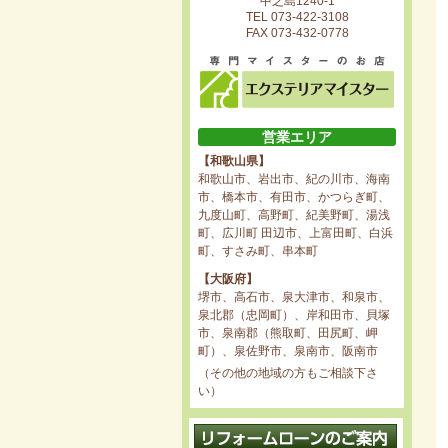
中之島1240-1
TEL 073-422-3108
FAX 073-432-0778
営業エリア
【和歌山県】
和歌山市、岩出市、紀の川市、海南
市、橋本市、有田市、かつらぎ町、
九度山町、高野町、紀美野町、湯浅
町、広川町 田辺市、上富田町、白浜
町、すさみ町、串本町
【大阪府】
堺市、高石市、泉大津市、和泉市、
泉北郡（忠岡町）、岸和田市、貝塚
市、泉南郡（熊取町、田尻町、岬
町）、泉佐野市、泉南市、阪南市
（その他の地域の方もご相談下さ
い）