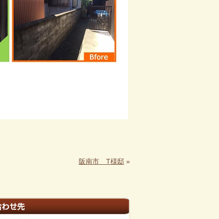
阪南市 T様邸
»