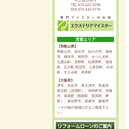
中之島1240-1
TEL 073-422-3108
FAX 073-432-0778
営業エリア
【和歌山県】
和歌山市、岩出市、紀の川市、海南
市、橋本市、有田市、かつらぎ町、
九度山町、高野町、紀美野町、湯浅
町、広川町 田辺市、上富田町、白浜
町、すさみ町、串本町
【大阪府】
堺市、高石市、泉大津市、和泉市、
泉北郡（忠岡町）、岸和田市、貝塚
市、泉南郡（熊取町、田尻町、岬
町）、泉佐野市、泉南市、阪南市
（その他の地域の方もご相談下さ
い）