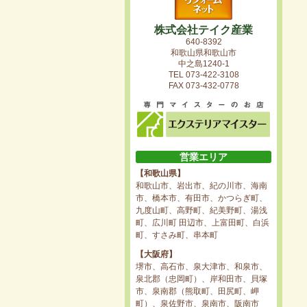
株式会社テイク産業
640-8392
和歌山県和歌山市
中之島1240-1
TEL 073-422-3108
FAX 073-432-0778
営業エリア
【和歌山県】
和歌山市、岩出市、紀の川市、海南
市、橋本市、有田市、かつらぎ町、
九度山町、高野町、紀美野町、湯浅
町、広川町 田辺市、上富田町、白浜
町、すさみ町、串本町
【大阪府】
堺市、高石市、泉大津市、和泉市、
泉北郡（忠岡町）、岸和田市、貝塚
市、泉南郡（熊取町、田尻町、岬
町）、泉佐野市、泉南市、阪南市